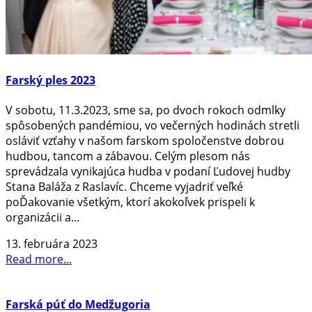
Farský ples 2023
V sobotu, 11.3.2023, sme sa, po dvoch rokoch odmlky
spôsobených pandémiou, vo večerných hodinách stretli
osláviť vzťahy v našom farskom spoločenstve dobrou
hudbou, tancom a zábavou. Celým plesom nás
sprevádzala vynikajúca hudba v podaní Ľudovej hudby
Stana Baláža z Raslavíc. Chceme vyjadriť veľké
poĎakovanie všetkým, ktorí akokoľvek prispeli k
organizácii a...
13. februára 2023
Read more...
Farská púť do Medžugoria