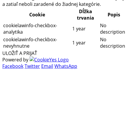
a zatiaľ neboli zaradené do žiadnej kategórie.
Dĺžka
Cookie
Popis
trvania
cookielawinfo-checkbox-
No
1 year
analytika
description
cookielawinfo-checkbox-
No
1 year
nevyhnutne
description
ULOŽIŤ A PRIJAŤ
Powered by
Facebook
Twitter
Email
WhatsApp