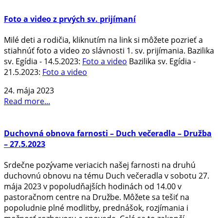
Foto a video z prvých sv. prijímaní
Milé deti a rodičia, kliknutím na link si môžete pozrieť a
stiahnúť foto a video zo slávnosti 1. sv. prijímania. Bazilika
sv. Egídia - 14.5.2023:
Foto a video
Bazilika sv. Egídia -
21.5.2023:
Foto a video
24. mája 2023
Read more...
Duchovná obnova farnosti – Duch večeradla – Družba
– 27.5.2023
Srdečne pozývame veriacich našej farnosti na druhú
duchovnú obnovu na tému Duch večeradla v sobotu 27.
mája 2023 v popoludňajších hodinách od 14.00 v
pastoračnom centre na Družbe. Môžete sa tešiť na
popoludnie plné modlitby, prednášok, rozjímania i