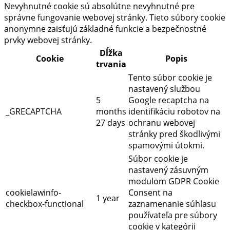
Nevyhnutné cookie sú absolútne nevyhnutné pre
správne fungovanie webovej stránky. Tieto súbory cookie
anonymne zaisťujú základné funkcie a bezpečnostné
prvky webovej stránky.
Dĺžka
Cookie
Popis
trvania
Tento súbor cookie je
nastavený službou
5
Google recaptcha na
_GRECAPTCHA
months
identifikáciu robotov na
27 days
ochranu webovej
stránky pred škodlivými
spamovými útokmi.
Súbor cookie je
nastavený zásuvným
modulom GDPR Cookie
cookielawinfo-
Consent na
1 year
checkbox-functional
zaznamenanie súhlasu
používateľa pre súbory
cookie v kategórii