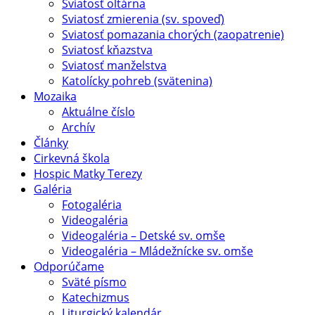
Sviatosť oltárna
Sviatosť zmierenia (sv. spoveď)
Sviatosť pomazania chorých (zaopatrenie)
Sviatosť kňazstva
Sviatosť manželstva
Katolícky pohreb (svätenina)
Mozaika
Aktuálne číslo
Archív
Články
Cirkevná škola
Hospic Matky Terezy
Galéria
Fotogaléria
Videogaléria
Videogaléria – Detské sv. omše
Videogaléria – Mládežnícke sv. omše
Odporúčame
Sväté písmo
Katechizmus
Liturgický kalendár