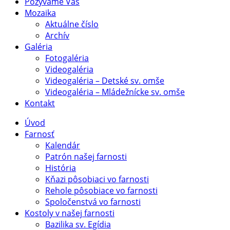
Pozývame Vás
Mozaika
Aktuálne číslo
Archív
Galéria
Fotogaléria
Videogaléria
Videogaléria – Detské sv. omše
Videogaléria – Mládežnícke sv. omše
Kontakt
Úvod
Farnosť
Kalendár
Patrón našej farnosti
História
Kňazi pôsobiaci vo farnosti
Rehole pôsobiace vo farnosti
Spoločenstvá vo farnosti
Kostoly v našej farnosti
Bazilika sv. Egídia