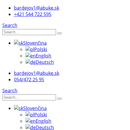
bardejov1@abuke.sk
+421 544 722 595
Search
Slovenčina
Polski
English
Deutsch
bardejov1@abuke.sk
054/472 25 95
Search
Slovenčina
Polski
English
Deutsch