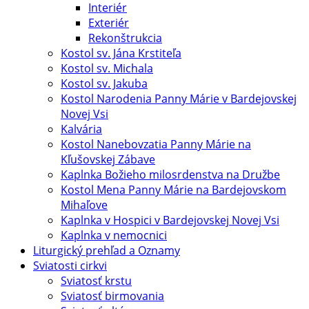
Interiér
Exteriér
Rekonštrukcia
Kostol sv. Jána Krstiteľa
Kostol sv. Michala
Kostol sv. Jakuba
Kostol Narodenia Panny Márie v Bardejovskej
Novej Vsi
Kalvária
Kostol Nanebovzatia Panny Márie na
Kľušovskej Zábave
Kaplnka Božieho milosrdenstva na Družbe
Kostol Mena Panny Márie na Bardejovskom
Mihaľove
Kaplnka v Hospici v Bardejovskej Novej Vsi
Kaplnka v nemocnici
Liturgický prehľad a Oznamy
Sviatosti cirkvi
Sviatosť krstu
Sviatosť birmovania