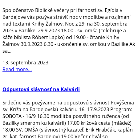
Spoločenstvo Biblické večery pri farnosti sv. Egídia v
Bardejove vás pozýva stráviť noc v modlitbe a rozjímaní
nad textami Knihy Žalmov. Noc z 29. na 30. septembra
2023 v Bazilike. 29.9.2023 18.00 - sv. omša (celebruje a
káže biblista Róbert Lapko) od 19.00 - čítanie Knihy
Žalmov 30.9.2023 6.30 - ukončenie sv. omšou v Bazilike Ak
sa...
13. septembra 2023
Read more...
Odpustová slávnosť na Kalvárii
Srdečne vás pozývame na odpustovú slávnosť Povýšenia
sv. Kríža na Bardejovskú kalváriu 16.-17.9.2023 Program:
SOBOTA - 16/9 16.30 modlitba posvätného ruženca (od
Baziliky smerom ku kalvárii) 17.00 krížová cesta (mládež)
18.00 SV. OMŠA (slávnostný kazateľ: Erik Hrabčák, kaplán
gr. kat. farnosť Bardejov) 19.00 Večer chvál so