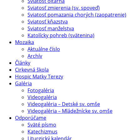
Sviatosť oltárna
Sviatosť zmierenia (sv. spoveď)
Sviatosť pomazania chorých (zaopatrenie)
Sviatosť kňazstva
Sviatosť manželstva
Katolícky pohreb (svätenina)
Mozaika
Aktuálne číslo
Archív
Články
Cirkevná škola
Hospic Matky Terezy
Galéria
Fotogaléria
Videogaléria
Videogaléria – Detské sv. omše
Videogaléria – Mládežnícke sv. omše
Odporúčame
Sväté písmo
Katechizmus
Liturgický kalendár