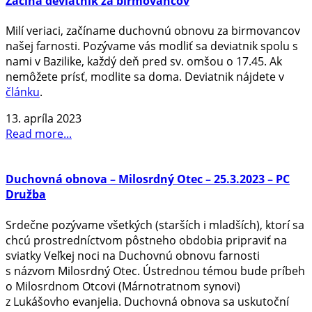
Začína deviatnik za birmovancov
Milí veriaci, začíname duchovnú obnovu za birmovancov
našej farnosti. Pozývame vás modliť sa deviatnik spolu s
nami v Bazilike, každý deň pred sv. omšou o 17.45. Ak
nemôžete prísť, modlite sa doma. Deviatnik nájdete v
článku
.
13. apríla 2023
Read more...
Duchovná obnova – Milosrdný Otec – 25.3.2023 – PC
Družba
Srdečne pozývame všetkých (starších i mladších), ktorí sa
chcú prostredníctvom pôstneho obdobia pripraviť na
sviatky Veľkej noci na Duchovnú obnovu farnosti
s názvom Milosrdný Otec. Ústrednou témou bude príbeh
o Milosrdnom Otcovi (Márnotratnom synovi)
z Lukášovho evanjelia. Duchovná obnova sa uskutoční