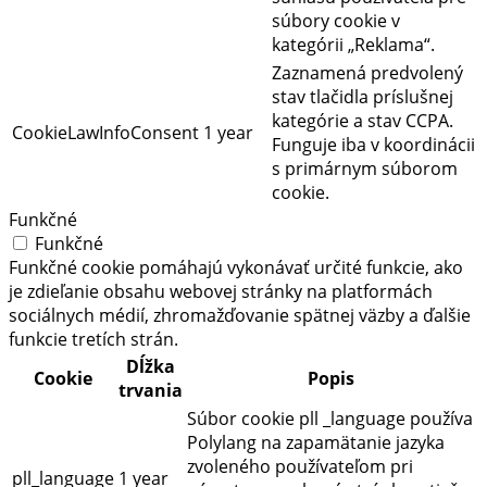
súbory cookie v
kategórii „Reklama“.
Zaznamená predvolený
stav tlačidla príslušnej
kategórie a stav CCPA.
CookieLawInfoConsent
1 year
Funguje iba v koordinácii
s primárnym súborom
cookie.
Funkčné
Funkčné
Funkčné cookie pomáhajú vykonávať určité funkcie, ako
je zdieľanie obsahu webovej stránky na platformách
sociálnych médií, zhromažďovanie spätnej väzby a ďalšie
funkcie tretích strán.
Dĺžka
Cookie
Popis
trvania
Súbor cookie pll _language používa
Polylang na zapamätanie jazyka
zvoleného používateľom pri
pll_language
1 year