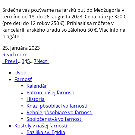
Srdečne vás pozývame na farskú púť do Medžugoria v
termíne od 18. do 26. augusta 2023. Cena púte je 320 €
(pre deti do 12 rokov 250 €). Prihlásiť sa môžete v
kancelárii farského úradu so zálohou 50 €. Viac info na
plagáte.
25. januára 2023
Read more...
Prev
1
…
3
4
5
…
7
Next
Úvod
Farnosť
Kalendár
Patrón našej farnosti
História
Kňazi pôsobiaci vo farnosti
Rehole pôsobiace vo farnosti
Spoločenstvá vo farnosti
Kostoly v našej farnosti
Bazilika sv. Egídia