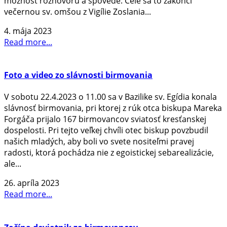
možnosť rozhovoru a spovede. Celé sa to zakončí
večernou sv. omšou z Vigílie Zoslania...
4. mája 2023
Read more...
Foto a video zo slávnosti birmovania
V sobotu 22.4.2023 o 11.00 sa v Bazilike sv. Egídia konala
slávnosť birmovania, pri ktorej z rúk otca biskupa Mareka
Forgáča prijalo 167 birmovancov sviatosť kresťanskej
dospelosti. Pri tejto veľkej chvíli otec biskup povzbudil
našich mladých, aby boli vo svete nositeľmi pravej
radosti, ktorá pochádza nie z egoistickej sebarealizácie,
ale...
26. apríla 2023
Read more...