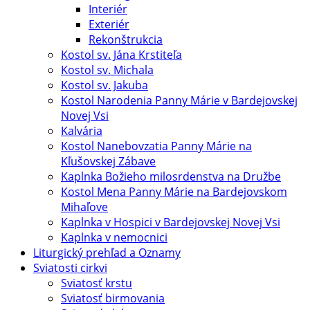
Interiér
Exteriér
Rekonštrukcia
Kostol sv. Jána Krstiteľa
Kostol sv. Michala
Kostol sv. Jakuba
Kostol Narodenia Panny Márie v Bardejovskej
Novej Vsi
Kalvária
Kostol Nanebovzatia Panny Márie na
Kľušovskej Zábave
Kaplnka Božieho milosrdenstva na Družbe
Kostol Mena Panny Márie na Bardejovskom
Mihaľove
Kaplnka v Hospici v Bardejovskej Novej Vsi
Kaplnka v nemocnici
Liturgický prehľad a Oznamy
Sviatosti cirkvi
Sviatosť krstu
Sviatosť birmovania