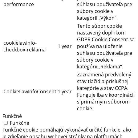
performance
súhlasu používateľa pre
súbory cookie v
kategórii „Výkon“.
Tento súbor cookie
nastavený doplnkom
GDPR Cookie Consent sa
cookielawinfo-
1 year
používa na uloženie
checkbox-reklama
súhlasu používateľa pre
súbory cookie v
kategórii „Reklama“.
Zaznamená predvolený
stav tlačidla príslušnej
kategórie a stav CCPA.
CookieLawInfoConsent
1 year
Funguje iba v koordinácii
s primárnym súborom
cookie.
Funkčné
Funkčné
Funkčné cookie pomáhajú vykonávať určité funkcie, ako
je zdieľanie obsahu webovej stránky na platformách