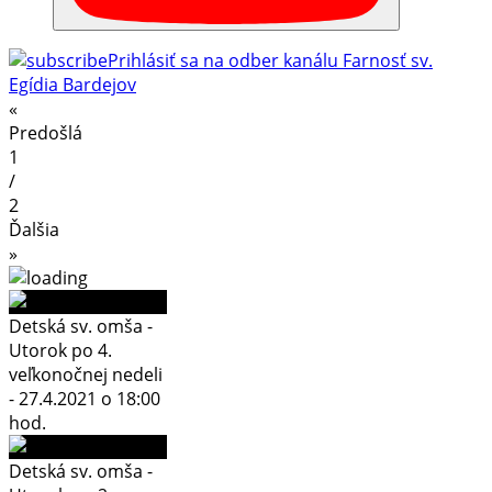
Prihlásiť sa na odber kanálu Farnosť sv.
Egídia Bardejov
«
Predošlá
1
/
2
Ďalšia
»
Detská sv. omša -
Utorok po 4.
veľkonočnej nedeli
- 27.4.2021 o 18:00
hod.
Detská sv. omša -