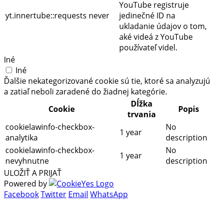
YouTube registruje
yt.innertube::requests
never
jedinečné ID na
ukladanie údajov o tom,
aké videá z YouTube
používateľ videl.
Iné
Iné
Ďalšie nekategorizované cookie sú tie, ktoré sa analyzujú
a zatiaľ neboli zaradené do žiadnej kategórie.
Dĺžka
Cookie
Popis
trvania
cookielawinfo-checkbox-
No
1 year
analytika
description
cookielawinfo-checkbox-
No
1 year
nevyhnutne
description
ULOŽIŤ A PRIJAŤ
Powered by
Facebook
Twitter
Email
WhatsApp