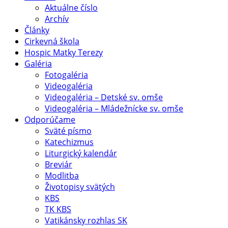
Aktuálne číslo
Archív
Články
Cirkevná škola
Hospic Matky Terezy
Galéria
Fotogaléria
Videogaléria
Videogaléria – Detské sv. omše
Videogaléria – Mládežnícke sv. omše
Odporúčame
Sväté písmo
Katechizmus
Liturgický kalendár
Breviár
Modlitba
Životopisy svätých
KBS
TK KBS
Vatikánsky rozhlas SK