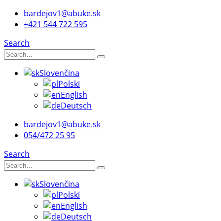
bardejov1@abuke.sk
+421 544 722 595
Search
Slovenčina
Polski
English
Deutsch
bardejov1@abuke.sk
054/472 25 95
Search
Slovenčina
Polski
English
Deutsch