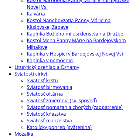
Kostol Narodenia Panny Márie v Bardejovskej
Novej Vsi
Kalvária
Kostol Nanebovzatia Panny Márie na
Kľušovskej Zábave
Kaplnka Božieho milosrdenstva na Družbe
Kostol Mena Panny Márie na Bardejovskom
Mihaľove
Kaplnka v Hospici v Bardejovskej Novej Vsi
Kaplnka v nemocnici
Liturgický prehľad a Oznamy
Sviatosti cirkvi
Sviatosť krstu
Sviatosť birmovania
Sviatosť oltárna
Sviatosť zmierenia (sv. spoveď)
Sviatosť pomazania chorých (zaopatrenie)
Sviatosť kňazstva
Sviatosť manželstva
Katolícky pohreb (svätenina)
Mozaika