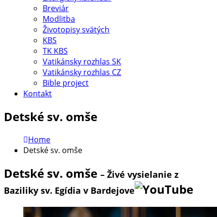
Breviár
Modlitba
Životopisy svätých
KBS
TK KBS
Vatikánsky rozhlas SK
Vatikánsky rozhlas CZ
Bible project
Kontakt
Detské sv. omše
Home
Detské sv. omše
Detské sv. omše
– Živé vysielanie z
Baziliky sv. Egídia v Bardejove