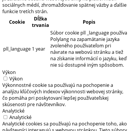
sociálnych médií, zhromažďovanie spätnej väzby a ďalšie
funkcie tretích strán.
Dĺžka
Cookie
Popis
trvania
Súbor cookie pll _language používa
Polylang na zapamätanie jazyka
zvoleného používateľom pri
pll_language
1 year
návrate na webovú stránku a tiež
na získanie informácií o jazyku, keď
nie sú dostupné iným spôsobom.
Výkon
Výkon
Výkonnostné cookie sa používajú na pochopenie a
analýzu kľúčových indexov výkonnosti webovej stránky,
čo pomáha pri poskytovaní lepšej používateľskej
skúsenosti pre návštevníkov.
Analytické
Analytické
Analytické cookies sa používajú na pochopenie toho, ako
návštevníci interagujú s webovou stránkou. Tieto súbory