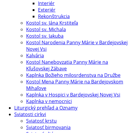
Interiér
Exteriér
Rekonštrukcia
Kostol sv. Jána Krstiteľa
Kostol sv. Michala
Kostol sv. Jakuba
Kostol Narodenia Panny Márie v Bardejovskej
Novej Vsi
Kalvária
Kostol Nanebovzatia Panny Márie na
Kľušovskej Zábave
Kaplnka Božieho milosrdenstva na Družbe
Kostol Mena Panny Márie na Bardejovskom
Mihaľove
Kaplnka v Hospici v Bardejovskej Novej Vsi
Kaplnka v nemocnici
Liturgický prehľad a Oznamy
Sviatosti cirkvi
Sviatosť krstu
Sviatosť birmovania