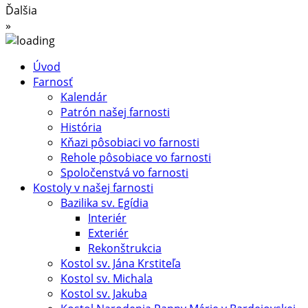
Ďalšia
»
Úvod
Farnosť
Kalendár
Patrón našej farnosti
História
Kňazi pôsobiaci vo farnosti
Rehole pôsobiace vo farnosti
Spoločenstvá vo farnosti
Kostoly v našej farnosti
Bazilika sv. Egídia
Interiér
Exteriér
Rekonštrukcia
Kostol sv. Jána Krstiteľa
Kostol sv. Michala
Kostol sv. Jakuba