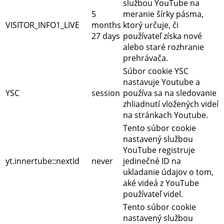
službou YouTube na
5
meranie šírky pásma,
VISITOR_INFO1_LIVE
months
ktorý určuje, či
27 days
používateľ získa nové
alebo staré rozhranie
prehrávača.
Súbor cookie YSC
nastavuje Youtube a
YSC
session
používa sa na sledovanie
zhliadnutí vložených videí
na stránkach Youtube.
Tento súbor cookie
nastavený službou
YouTube registruje
yt.innertube::nextId
never
jedinečné ID na
ukladanie údajov o tom,
aké videá z YouTube
používateľ videl.
Tento súbor cookie
nastavený službou