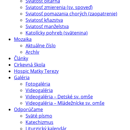
Sviatosť oltárna
Sviatosť zmierenia (sv. spoveď)
Sviatosť pomazania chorých (zaopatrenie)
Sviatosť kňazstva
Sviatosť manželstva
Katolícky pohreb (svätenina)
Mozaika
Aktuálne číslo
Archív
Články
Cirkevná škola
Hospic Matky Terezy
Galéria
Fotogaléria
Videogaléria
Videogaléria – Detské sv. omše
Videogaléria – Mládežnícke sv. omše
Odporúčame
Sväté písmo
Katechizmus
Liturgický kalendár