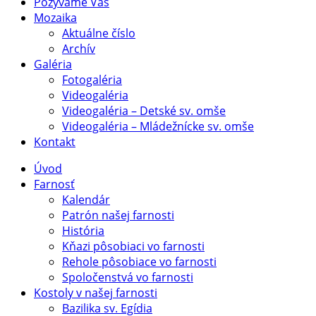
Pozývame Vás
Mozaika
Aktuálne číslo
Archív
Galéria
Fotogaléria
Videogaléria
Videogaléria – Detské sv. omše
Videogaléria – Mládežnícke sv. omše
Kontakt
Úvod
Farnosť
Kalendár
Patrón našej farnosti
História
Kňazi pôsobiaci vo farnosti
Rehole pôsobiace vo farnosti
Spoločenstvá vo farnosti
Kostoly v našej farnosti
Bazilika sv. Egídia