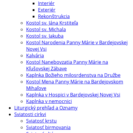
Interiér
Exteriér
Rekonštrukcia
Kostol sv. Jána Krstiteľa
Kostol sv. Michala
Kostol sv. Jakuba
Kostol Narodenia Panny Márie v Bardejovskej
Novej Vsi
Kalvária
Kostol Nanebovzatia Panny Márie na
Kľušovskej Zábave
Kaplnka Božieho milosrdenstva na Družbe
Kostol Mena Panny Márie na Bardejovskom
Mihaľove
Kaplnka v Hospici v Bardejovskej Novej Vsi
Kaplnka v nemocnici
Liturgický prehľad a Oznamy
Sviatosti cirkvi
Sviatosť krstu
Sviatosť birmovania