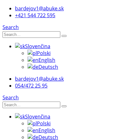
bardejov1@abuke.sk
+421 544 722 595
Search
Slovenčina
Polski
English
Deutsch
bardejov1@abuke.sk
054/472 25 95
Search
Slovenčina
Polski
English
Deutsch