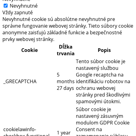
Nevyhnutné
Vždy zapnuté
Nevyhnutné cookie sú absolútne nevyhnutné pre
správne fungovanie webovej stránky. Tieto súbory cookie
anonymne zaisťujú základné funkcie a bezpečnostné
prvky webovej stránky.
Dĺžka
Cookie
Popis
trvania
Tento súbor cookie je
nastavený službou
5
Google recaptcha na
_GRECAPTCHA
months
identifikáciu robotov na
27 days
ochranu webovej
stránky pred škodlivými
spamovými útokmi.
Súbor cookie je
nastavený zásuvným
modulom GDPR Cookie
cookielawinfo-
Consent na
1 year
checkbox-functional
zaznamenanie súhlasu