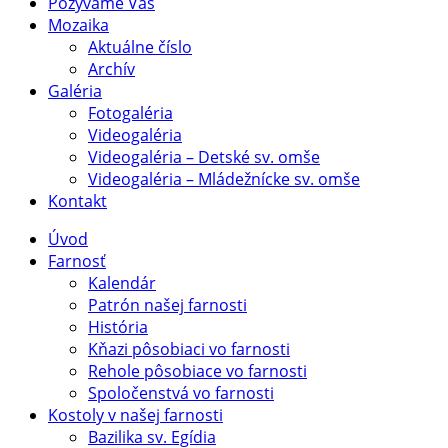
Pozývame Vás
Mozaika
Aktuálne číslo
Archív
Galéria
Fotogaléria
Videogaléria
Videogaléria – Detské sv. omše
Videogaléria – Mládežnícke sv. omše
Kontakt
Úvod
Farnosť
Kalendár
Patrón našej farnosti
História
Kňazi pôsobiaci vo farnosti
Rehole pôsobiace vo farnosti
Spoločenstvá vo farnosti
Kostoly v našej farnosti
Bazilika sv. Egídia