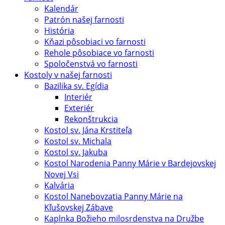
Kalendár
Patrón našej farnosti
História
Kňazi pôsobiaci vo farnosti
Rehole pôsobiace vo farnosti
Spoločenstvá vo farnosti
Kostoly v našej farnosti
Bazilika sv. Egídia
Interiér
Exteriér
Rekonštrukcia
Kostol sv. Jána Krstiteľa
Kostol sv. Michala
Kostol sv. Jakuba
Kostol Narodenia Panny Márie v Bardejovskej
Novej Vsi
Kalvária
Kostol Nanebovzatia Panny Márie na
Kľušovskej Zábave
Kaplnka Božieho milosrdenstva na Družbe