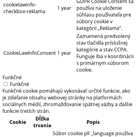
GDPR Cookie Consent sa
cookielawinfo-
1 year
používa na uloženie
checkbox-reklama
súhlasu používateľa pre
súbory cookie v
kategórii „Reklama“.
Zaznamená predvolený
stav tlačidla príslušnej
kategórie a stav CCPA.
CookieLawInfoConsent
1 year
Funguje iba v koordinácii
s primárnym súborom
cookie.
Funkčné
Funkčné
Funkčné cookie pomáhajú vykonávať určité funkcie, ako
je zdieľanie obsahu webovej stránky na platformách
sociálnych médií, zhromažďovanie spätnej väzby a ďalšie
funkcie tretích strán.
Dĺžka
Cookie
Popis
trvania
Súbor cookie pll _language používa