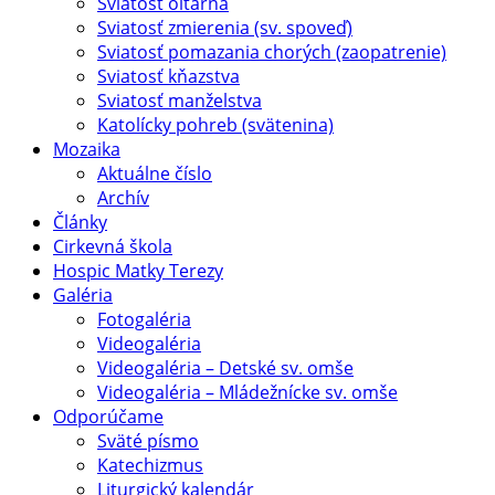
Sviatosť oltárna
Sviatosť zmierenia (sv. spoveď)
Sviatosť pomazania chorých (zaopatrenie)
Sviatosť kňazstva
Sviatosť manželstva
Katolícky pohreb (svätenina)
Mozaika
Aktuálne číslo
Archív
Články
Cirkevná škola
Hospic Matky Terezy
Galéria
Fotogaléria
Videogaléria
Videogaléria – Detské sv. omše
Videogaléria – Mládežnícke sv. omše
Odporúčame
Sväté písmo
Katechizmus
Liturgický kalendár