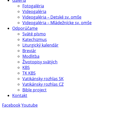
Galéria
Fotogaléria
Videogaléria
Videogaléria – Detské sv. omše
Videogaléria – Mládežnícke sv. omše
Odporúčame
Sväté písmo
Katechizmus
Liturgický kalendár
Breviár
Modlitba
Životopisy svätých
KBS
TK KBS
Vatikánsky rozhlas SK
Vatikánsky rozhlas CZ
Bible project
Kontakt
Facebook
Youtube