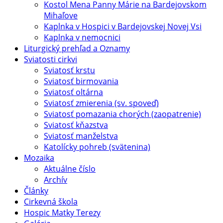
Kostol Mena Panny Márie na Bardejovskom
Mihaľove
Kaplnka v Hospici v Bardejovskej Novej Vsi
Kaplnka v nemocnici
Liturgický prehľad a Oznamy
Sviatosti cirkvi
Sviatosť krstu
Sviatosť birmovania
Sviatosť oltárna
Sviatosť zmierenia (sv. spoveď)
Sviatosť pomazania chorých (zaopatrenie)
Sviatosť kňazstva
Sviatosť manželstva
Katolícky pohreb (svätenina)
Mozaika
Aktuálne číslo
Archív
Články
Cirkevná škola
Hospic Matky Terezy