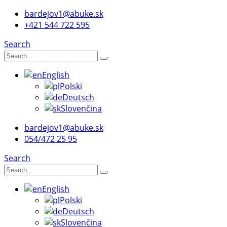
bardejov1@abuke.sk
+421 544 722 595
Search
English
Polski
Deutsch
Slovenčina
bardejov1@abuke.sk
054/472 25 95
Search
English
Polski
Deutsch
Slovenčina